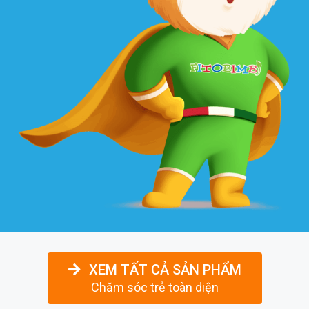
XEM TẤT CẢ SẢN PHẨM
Chăm sóc trẻ toàn diện