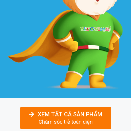
XEM TẤT CẢ SẢN PHẨM
Chăm sóc trẻ toàn diện