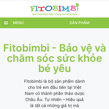
MENU
SẢN PHẨM
TRANG CHỦ
SẢN PHẨM
CHĂM SÓC TRẺ
TIN TỨC – SỰ KIỆN
GIỚI THIỆU
ĐIỂM BÁN
TÍCH ĐIỂM
Fitobimbi - Bảo vệ và
chăm sóc sức khỏe
bé yêu
Fitobimbi là bộ sản phẩm dành
cho trẻ em đầu tiên tại Việt
Nam có thành phần thảo dược
Châu Âu. Tự nhiên – Hiệu quả
là tất cả những giá trị mà