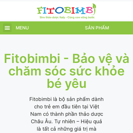
MENU
SẢN PHẨM
TRANG CHỦ
SẢN PHẨM
CHĂM SÓC TRẺ
TIN TỨC – SỰ KIỆN
GIỚI THIỆU
ĐIỂM BÁN
TÍCH ĐIỂM
Fitobimbi - Bảo vệ và
chăm sóc sức khỏe
bé yêu
Fitobimbi là bộ sản phẩm dành
cho trẻ em đầu tiên tại Việt
Nam có thành phần thảo dược
Châu Âu. Tự nhiên – Hiệu quả
là tất cả những giá trị mà