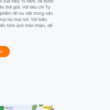
i của Italy 15 năm, và được
n thế giới. Với tiêu chí Tự
phẩm rất ưu việt trong việc
i lúc mọi nơi. Với biểu
ến hình ảnh thân thiện, dễ
ẩm