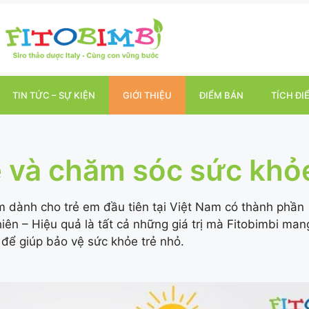
TIN TỨC – SỰ KIỆN
GIỚI THIỆU
ĐIỂM BÁN
TÍCH ĐI
ệ và chăm sóc sức khỏ
m dành cho trẻ em đầu tiên tại Việt Nam có thành phần
ên – Hiệu quả là tất cả những giá trị mà Fitobimbi man
i để giúp bảo vệ sức khỏe trẻ nhỏ.