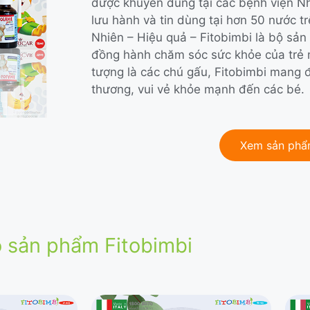
được khuyên dùng tại các bệnh viện Nh
lưu hành và tin dùng tại hơn 50 nước trê
Nhiên – Hiệu quả – Fitobimbi là bộ sản 
đồng hành chăm sóc sức khỏe của trẻ mọ
tượng là các chú gấu, Fitobimbi mang đ
thương, vui vẻ khỏe mạnh đến các bé.
Xem sản ph
 sản phẩm Fitobimbi