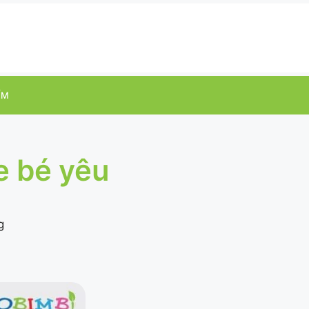
ỂM
e bé yêu
g