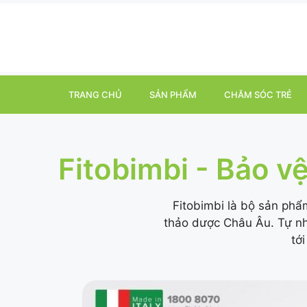
TRANG CHỦ
SẢN PHẨM
CHĂM SÓC TRẺ
Fitobimbi - Bảo v
Fitobimbi là bộ sản phẩ
thảo dược Châu Âu. Tự nhi
tớ