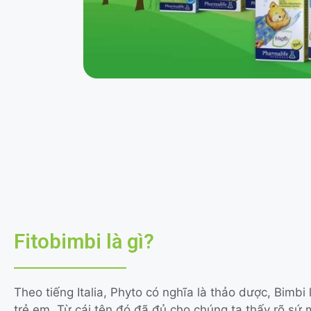
Fitobimbi là gì?
Theo tiếng Italia, Phyto có nghĩa là thảo dược, Bimbi
trẻ em. Từ cái tên đó đã đủ cho chúng ta thấy rõ sứ