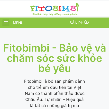
MENU
SẢN PHẨM
TRANG CHỦ
SẢN PHẨM
CHĂM SÓC TRẺ
TIN TỨC – SỰ KIỆN
GIỚI THIỆU
ĐIỂM BÁN
TÍCH ĐIỂM
Fitobimbi - Bảo vệ và
chăm sóc sức khỏe
bé yêu
Fitobimbi là bộ sản phẩm dành
cho trẻ em đầu tiên tại Việt
Nam có thành phần thảo dược
Châu Âu. Tự nhiên – Hiệu quả
là tất cả những giá trị mà