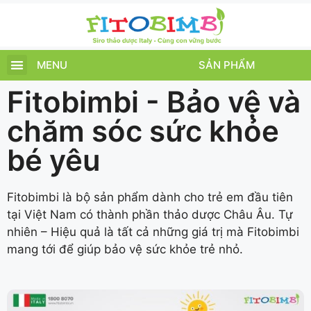
MENU
SẢN PHẨM
TRANG CHỦ
SẢN PHẨM
CHĂM SÓC TRẺ
TIN TỨC – SỰ KIỆN
GIỚI THIỆU
ĐIỂM BÁN
TÍCH ĐIỂM
Fitobimbi - Bảo vệ và
chăm sóc sức khỏe
bé yêu
Fitobimbi là bộ sản phẩm dành cho trẻ em đầu tiên
tại Việt Nam có thành phần thảo dược Châu Âu. Tự
nhiên – Hiệu quả là tất cả những giá trị mà Fitobimbi
mang tới để giúp bảo vệ sức khỏe trẻ nhỏ.