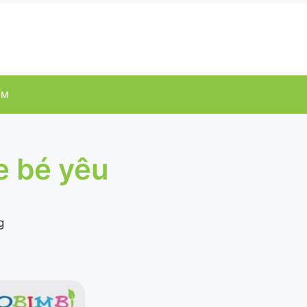
ỂM
e bé yêu
g