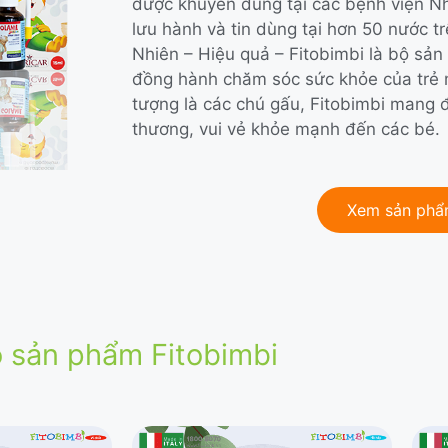
được khuyên dùng tại các bệnh viện Nh
lưu hành và tin dùng tại hơn 50 nước trê
Nhiên – Hiệu quả – Fitobimbi là bộ sản 
đồng hành chăm sóc sức khỏe của trẻ mọ
tượng là các chú gấu, Fitobimbi mang đ
thương, vui vẻ khỏe mạnh đến các bé.
Xem sản ph
 sản phẩm Fitobimbi