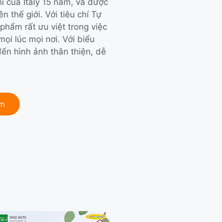
i của Italy 15 năm, và được
n thế giới. Với tiêu chí Tự
phẩm rất ưu việt trong việc
i lúc mọi nơi. Với biểu
ến hình ảnh thân thiện, dễ
ẩm