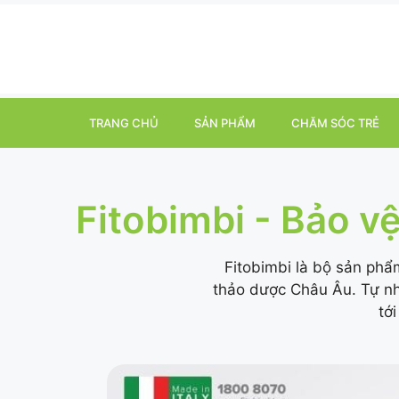
TRANG CHỦ
SẢN PHẨM
CHĂM SÓC TRẺ
Fitobimbi - Bảo v
Fitobimbi là bộ sản phẩ
thảo dược Châu Âu. Tự nhi
tớ