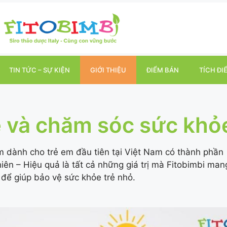
TIN TỨC – SỰ KIỆN
GIỚI THIỆU
ĐIỂM BÁN
TÍCH ĐI
ệ và chăm sóc sức khỏ
m dành cho trẻ em đầu tiên tại Việt Nam có thành phần
ên – Hiệu quả là tất cả những giá trị mà Fitobimbi man
i để giúp bảo vệ sức khỏe trẻ nhỏ.