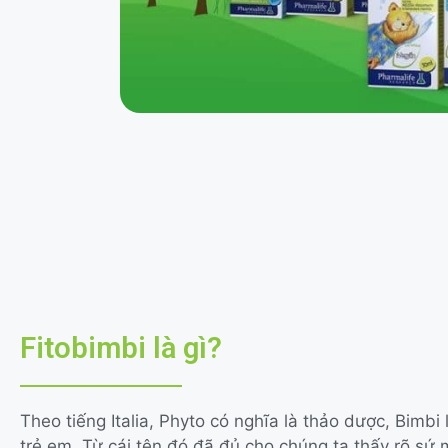
Fitobimbi là gì?
Theo tiếng Italia, Phyto có nghĩa là thảo dược, Bimbi
trẻ em. Từ cái tên đó đã đủ cho chúng ta thấy rõ sứ