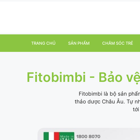
TRANG CHỦ
SẢN PHẨM
CHĂM SÓC TRẺ
Fitobimbi - Bảo v
Fitobimbi là bộ sản phẩ
thảo dược Châu Âu. Tự nhi
tớ