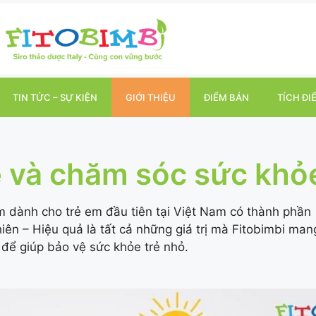
TIN TỨC – SỰ KIỆN
GIỚI THIỆU
ĐIỂM BÁN
TÍCH ĐI
ệ và chăm sóc sức khỏ
m dành cho trẻ em đầu tiên tại Việt Nam có thành phần
ên – Hiệu quả là tất cả những giá trị mà Fitobimbi man
i để giúp bảo vệ sức khỏe trẻ nhỏ.