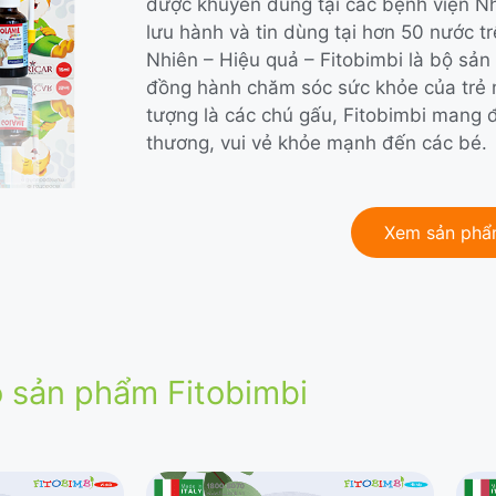
được khuyên dùng tại các bệnh viện Nh
lưu hành và tin dùng tại hơn 50 nước trê
Nhiên – Hiệu quả – Fitobimbi là bộ sản 
đồng hành chăm sóc sức khỏe của trẻ mọ
tượng là các chú gấu, Fitobimbi mang đ
thương, vui vẻ khỏe mạnh đến các bé.
Xem sản ph
 sản phẩm Fitobimbi