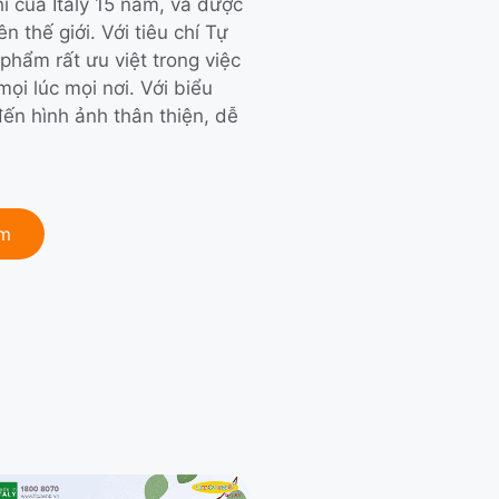
i của Italy 15 năm, và được
n thế giới. Với tiêu chí Tự
phẩm rất ưu việt trong việc
i lúc mọi nơi. Với biểu
ến hình ảnh thân thiện, dễ
ẩm