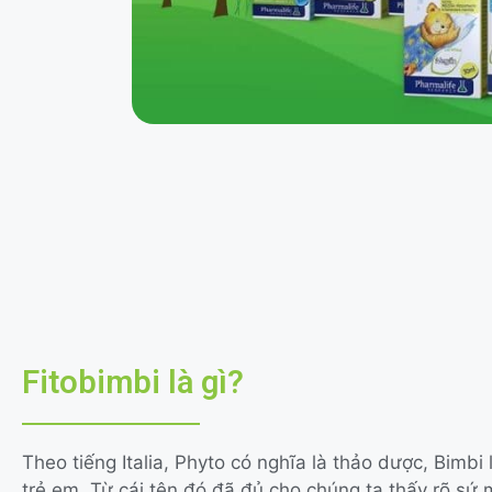
Fitobimbi là gì?
Theo tiếng Italia, Phyto có nghĩa là thảo dược, Bimbi
trẻ em. Từ cái tên đó đã đủ cho chúng ta thấy rõ sứ