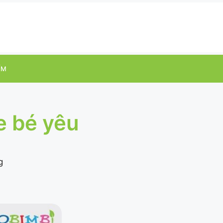
ỂM
e bé yêu
g