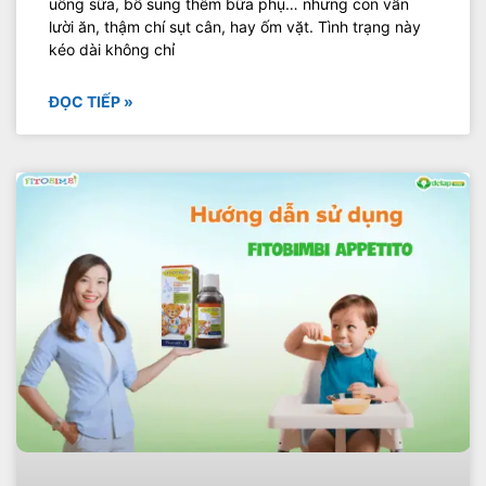
uống sữa, bổ sung thêm bữa phụ… nhưng con vẫn
lười ăn, thậm chí sụt cân, hay ốm vặt. Tình trạng này
kéo dài không chỉ
ĐỌC TIẾP »