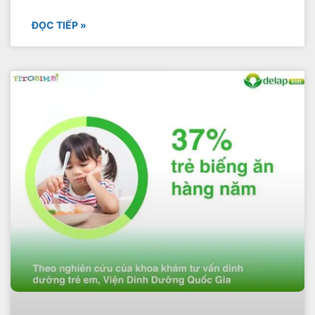
ĐỌC TIẾP »