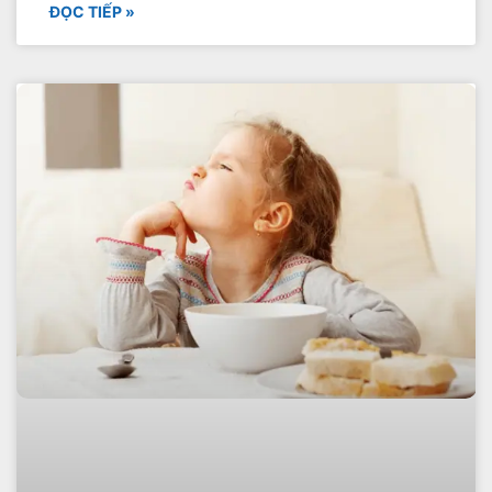
ĐỌC TIẾP »