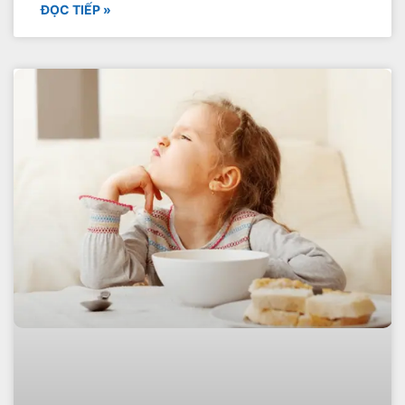
ĐỌC TIẾP »