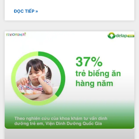
ĐỌC TIẾP »