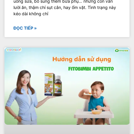
uống sữa, bổ sung thêm bữa phụ… nhưng con vẫn
lười ăn, thậm chí sụt cân, hay ốm vặt. Tình trạng này
kéo dài không chỉ
ĐỌC TIẾP »