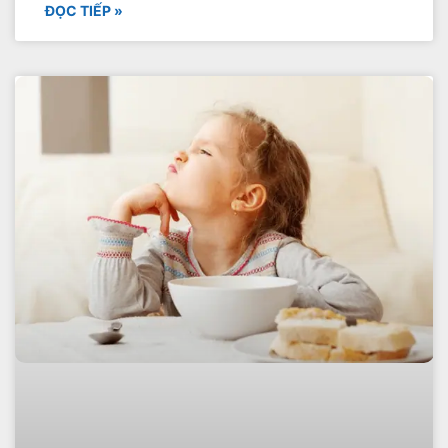
ĐỌC TIẾP »