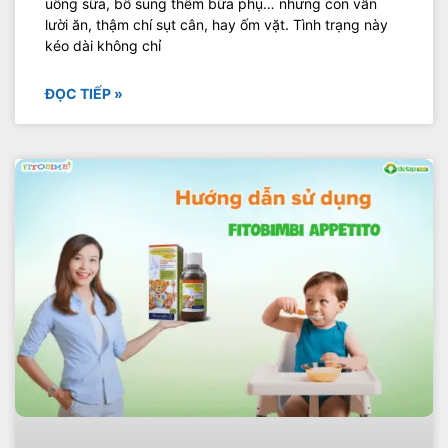
uống sữa, bổ sung thêm bữa phụ… nhưng con vẫn
lười ăn, thậm chí sụt cân, hay ốm vặt. Tình trạng này
kéo dài không chỉ
ĐỌC TIẾP »