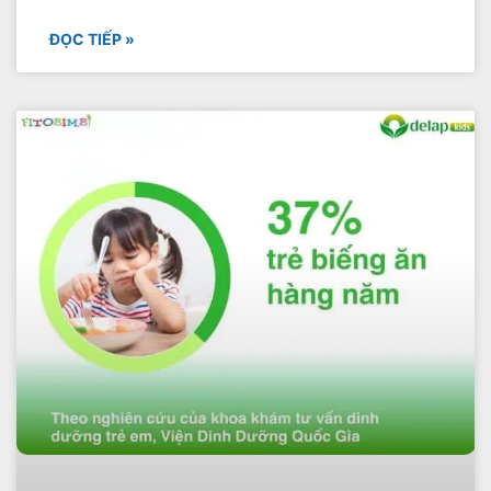
ĐỌC TIẾP »