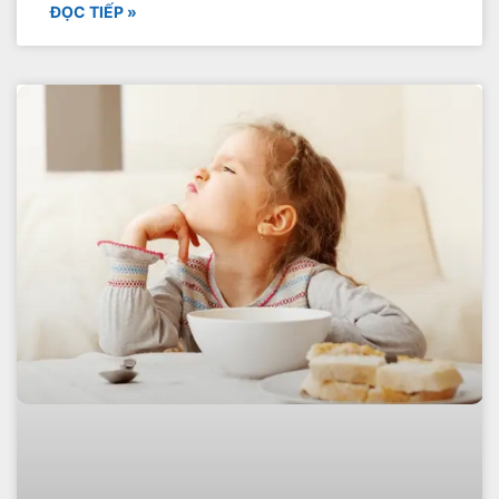
ĐỌC TIẾP »