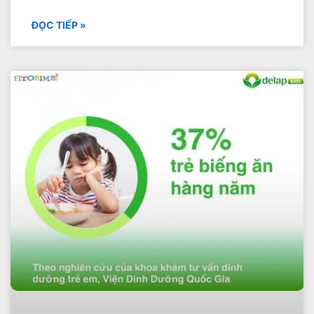
ĐỌC TIẾP »