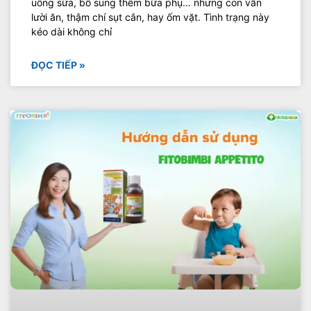
uống sữa, bổ sung thêm bữa phụ… nhưng con vẫn
lười ăn, thậm chí sụt cân, hay ốm vặt. Tình trạng này
kéo dài không chỉ
ĐỌC TIẾP »