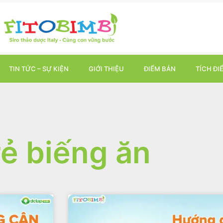
TIN TỨC – SỰ KIỆN
GIỚI THIỆU
ĐIỂM BÁN
TÍCH ĐI
rẻ biếng ăn