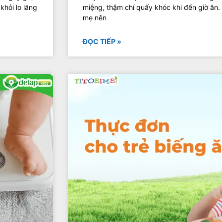
khỏi lo lắng
miệng, thậm chí quấy khóc khi đến giờ ăn.
mẹ nên
ĐỌC TIẾP »