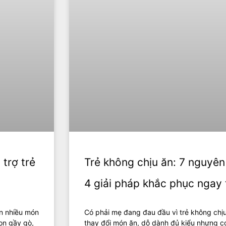
trợ trẻ
Trẻ không chịu ăn: 7 nguyê
4 giải pháp khắc phục ngay 
n nhiều món
Có phải mẹ đang đau đầu vì trẻ không chịu 
on gầy gò,
thay đổi món ăn, dỗ dành đủ kiểu nhưng c