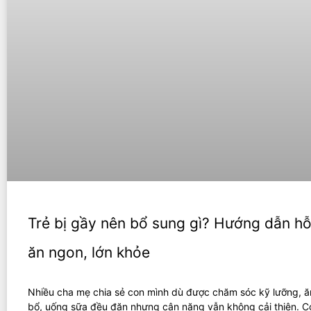
Trẻ bị gầy nên bổ sung gì? Hướng dẫn hỗ 
ăn ngon, lớn khỏe
Nhiều cha mẹ chia sẻ con mình dù được chăm sóc kỹ lưỡng, ă
bổ, uống sữa đều đặn nhưng cân nặng vẫn không cải thiện. C