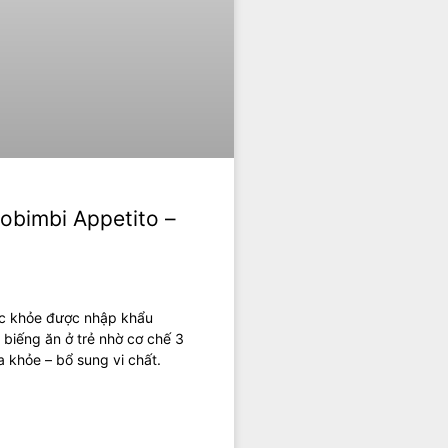
obimbi Appetito –
ức khỏe được nhập khẩu
g biếng ăn ở trẻ nhờ cơ chế 3
a khỏe – bổ sung vi chất.