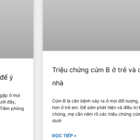
Triệu chứng cúm B ở trẻ và 
để ý
nhà
 gặp ở mọi
Cúm B là căn bệnh xảy ra ở mọi đối tượng
ưới đây,
hơn ở trẻ em. Để sớm phát hiện và điều trị 
! Tiêm phòng
chứng, mẹ cần nắm rõ các triệu chứng cúm 
dưới
ĐỌC TIẾP »