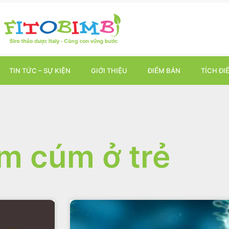
TIN TỨC – SỰ KIỆN
GIỚI THIỆU
ĐIỂM BÁN
TÍCH ĐI
m cúm ở trẻ