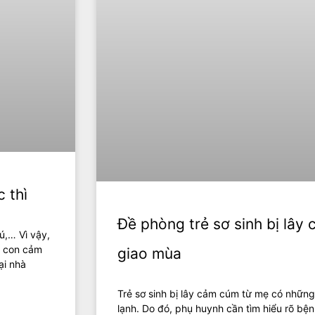
 thì
Đề phòng trẻ sơ sinh bị lây
ú,… Vì vậy,
p con cảm
giao mùa
ại nhà
Trẻ sơ sinh bị lây cảm cúm từ mẹ có những
lạnh. Do đó, phụ huynh cần tìm hiểu rõ bệ