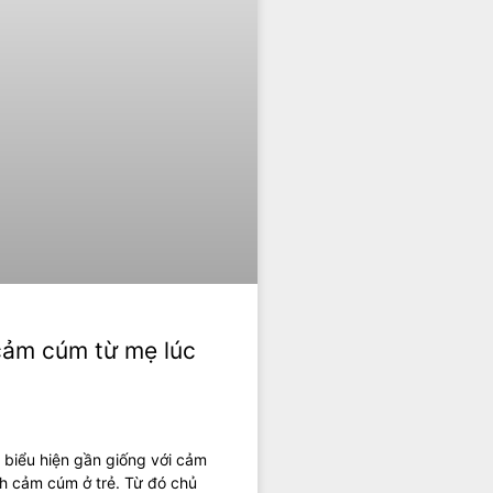
 cảm cúm từ mẹ lúc
 biểu hiện gần giống với cảm
nh cảm cúm ở trẻ. Từ đó chủ