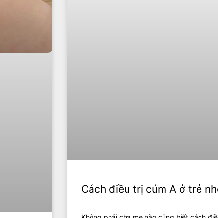
Cách điều trị cúm A ở trẻ nh
Không phải cha mẹ nào cũng biết cách điều 