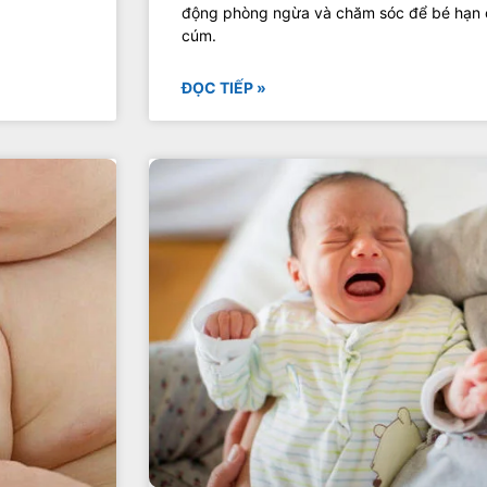
động phòng ngừa và chăm sóc để bé hạn c
cúm.
ĐỌC TIẾP »