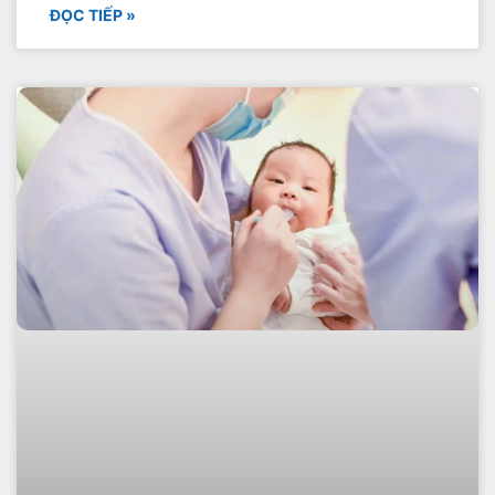
ĐỌC TIẾP »