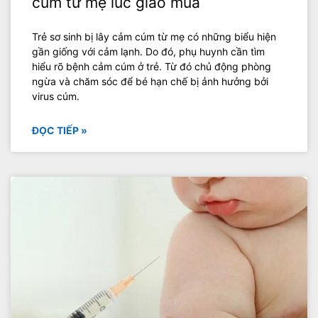
cúm từ mẹ lúc giao mùa
Trẻ sơ sinh bị lây cảm cúm từ mẹ có những biểu hiện
gần giống với cảm lạnh. Do đó, phụ huynh cần tìm
hiểu rõ bệnh cảm cúm ở trẻ. Từ đó chủ động phòng
ngừa và chăm sóc để bé hạn chế bị ảnh hưởng bởi
virus cúm.
ĐỌC TIẾP »