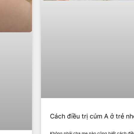
Cách điều trị cúm A ở trẻ nh
Không phải cha mẹ nào cũng biết cách điều 