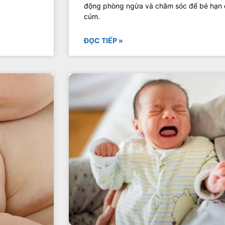
động phòng ngừa và chăm sóc để bé hạn c
cúm.
ĐỌC TIẾP »