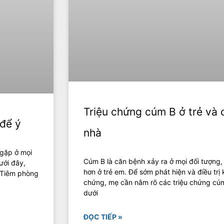
Triệu chứng cúm B ở trẻ và 
để ý
nhà
 gặp ở mọi
Cúm B là căn bệnh xảy ra ở mọi đối tượng
ưới đây,
hơn ở trẻ em. Để sớm phát hiện và điều trị 
! Tiêm phòng
chứng, mẹ cần nắm rõ các triệu chứng cúm 
dưới
ĐỌC TIẾP »