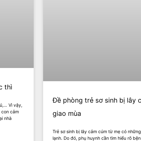
 thì
Đề phòng trẻ sơ sinh bị lây
ú,… Vì vậy,
p con cảm
giao mùa
ại nhà
Trẻ sơ sinh bị lây cảm cúm từ mẹ có những
lạnh. Do đó, phụ huynh cần tìm hiểu rõ bệ