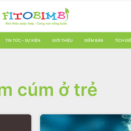
TIN TỨC – SỰ KIỆN
GIỚI THIỆU
ĐIỂM BÁN
TÍCH ĐI
m cúm ở trẻ