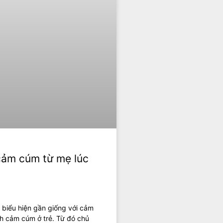
 cảm cúm từ mẹ lúc
 biểu hiện gần giống với cảm
nh cảm cúm ở trẻ. Từ đó chủ