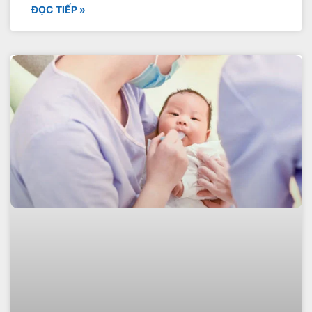
ĐỌC TIẾP »