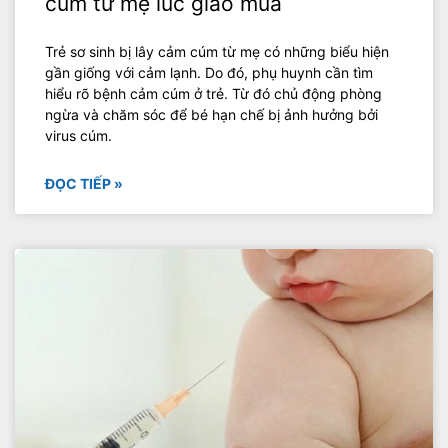
cúm từ mẹ lúc giao mùa
Trẻ sơ sinh bị lây cảm cúm từ mẹ có những biểu hiện
gần giống với cảm lạnh. Do đó, phụ huynh cần tìm
hiểu rõ bệnh cảm cúm ở trẻ. Từ đó chủ động phòng
ngừa và chăm sóc để bé hạn chế bị ảnh hưởng bởi
virus cúm.
ĐỌC TIẾP »