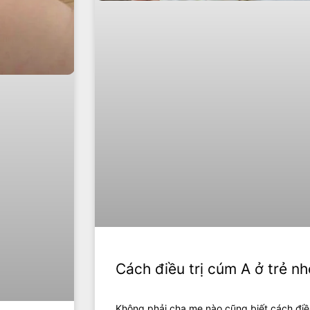
Cách điều trị cúm A ở trẻ nh
Không phải cha mẹ nào cũng biết cách điều 