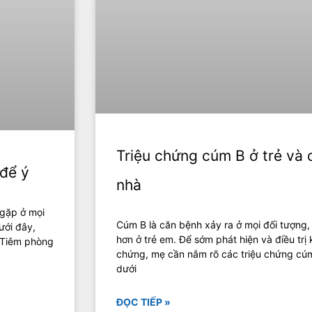
Triệu chứng cúm B ở trẻ và 
để ý
nhà
 gặp ở mọi
Cúm B là căn bệnh xảy ra ở mọi đối tượng
ưới đây,
hơn ở trẻ em. Để sớm phát hiện và điều trị 
! Tiêm phòng
chứng, mẹ cần nắm rõ các triệu chứng cúm 
dưới
ĐỌC TIẾP »