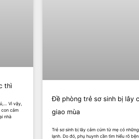
 thì
Đề phòng trẻ sơ sinh bị lây
ú,… Vì vậy,
p con cảm
giao mùa
ại nhà
Trẻ sơ sinh bị lây cảm cúm từ mẹ có những
lạnh. Do đó, phụ huynh cần tìm hiểu rõ bệ