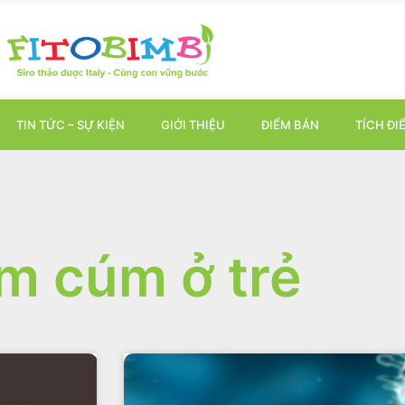
TIN TỨC – SỰ KIỆN
GIỚI THIỆU
ĐIỂM BÁN
TÍCH ĐI
m cúm ở trẻ