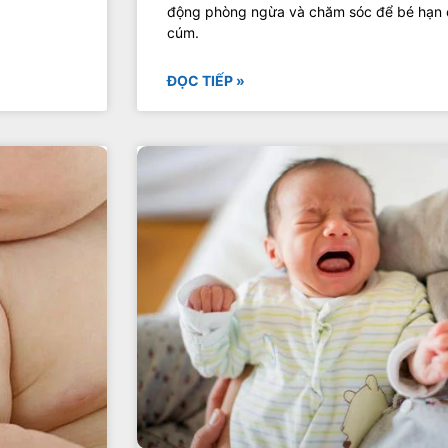
động phòng ngừa và chăm sóc để bé hạn c
cúm.
ĐỌC TIẾP »