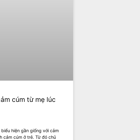
 cảm cúm từ mẹ lúc
 biểu hiện gần giống với cảm
nh cảm cúm ở trẻ. Từ đó chủ