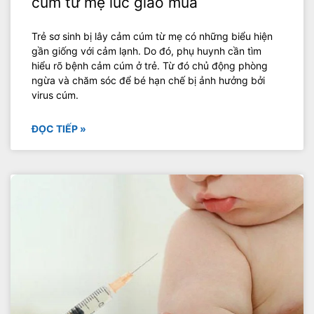
cúm từ mẹ lúc giao mùa
Trẻ sơ sinh bị lây cảm cúm từ mẹ có những biểu hiện
gần giống với cảm lạnh. Do đó, phụ huynh cần tìm
hiểu rõ bệnh cảm cúm ở trẻ. Từ đó chủ động phòng
ngừa và chăm sóc để bé hạn chế bị ảnh hưởng bởi
virus cúm.
ĐỌC TIẾP »