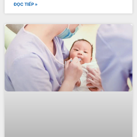
ĐỌC TIẾP »