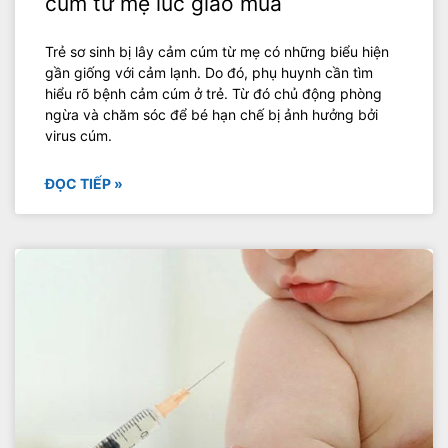
cúm từ mẹ lúc giao mùa
Trẻ sơ sinh bị lây cảm cúm từ mẹ có những biểu hiện
gần giống với cảm lạnh. Do đó, phụ huynh cần tìm
hiểu rõ bệnh cảm cúm ở trẻ. Từ đó chủ động phòng
ngừa và chăm sóc để bé hạn chế bị ảnh hưởng bởi
virus cúm.
ĐỌC TIẾP »