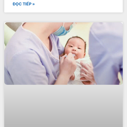
ĐỌC TIẾP »