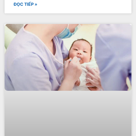
ĐỌC TIẾP »