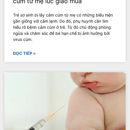
cúm từ mẹ lúc giao mùa
Trẻ sơ sinh bị lây cảm cúm từ mẹ có những biểu hiện
gần giống với cảm lạnh. Do đó, phụ huynh cần tìm
hiểu rõ bệnh cảm cúm ở trẻ. Từ đó chủ động phòng
ngừa và chăm sóc để bé hạn chế bị ảnh hưởng bởi
virus cúm.
ĐỌC TIẾP »