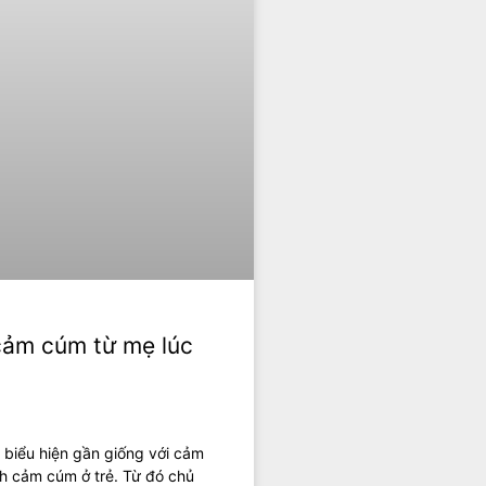
 cảm cúm từ mẹ lúc
 biểu hiện gần giống với cảm
nh cảm cúm ở trẻ. Từ đó chủ