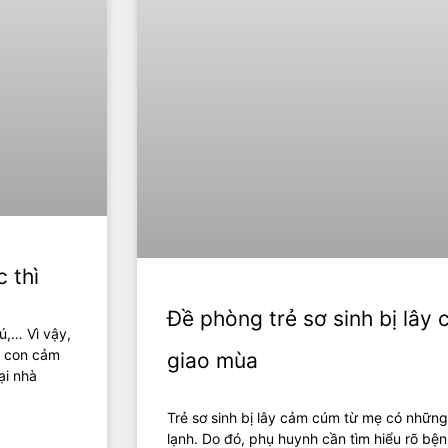
 thì
Đề phòng trẻ sơ sinh bị lây
ú,… Vì vậy,
p con cảm
giao mùa
ại nhà
Trẻ sơ sinh bị lây cảm cúm từ mẹ có những
lạnh. Do đó, phụ huynh cần tìm hiểu rõ bệ