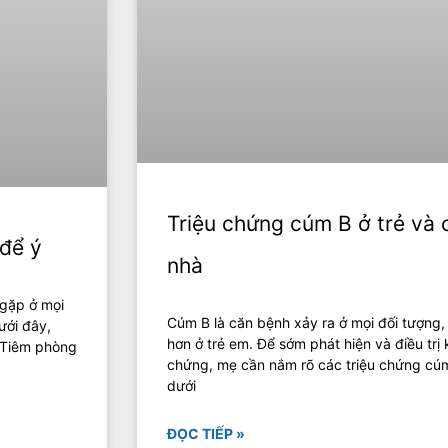
Triệu chứng cúm B ở trẻ và 
để ý
nhà
 gặp ở mọi
Cúm B là căn bệnh xảy ra ở mọi đối tượng
ưới đây,
hơn ở trẻ em. Để sớm phát hiện và điều trị 
! Tiêm phòng
chứng, mẹ cần nắm rõ các triệu chứng cúm 
dưới
ĐỌC TIẾP »