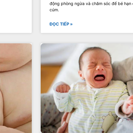
động phòng ngừa và chăm sóc để bé hạn c
cúm.
ĐỌC TIẾP »