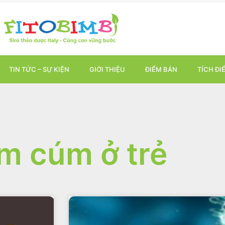
TIN TỨC – SỰ KIỆN
GIỚI THIỆU
ĐIỂM BÁN
TÍCH ĐI
m cúm ở trẻ