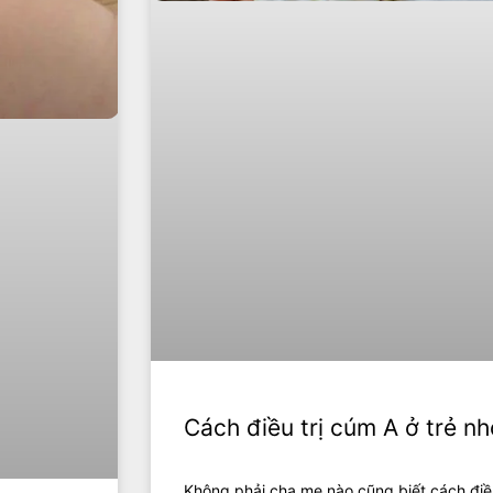
Cách điều trị cúm A ở trẻ nh
Không phải cha mẹ nào cũng biết cách điều 