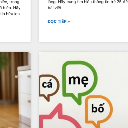
iên, trong
lắng. Hãy cùng tìm hiểu thông tin trẻ 25 đ
ổ biến. Hãy
bài viết
tin hữu ích
ĐỌC TIẾP »