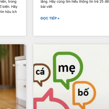
iên, trong
lắng. Hãy cùng tìm hiểu thông tin trẻ 25 đ
ổ biến. Hãy
bài viết
tin hữu ích
ĐỌC TIẾP »