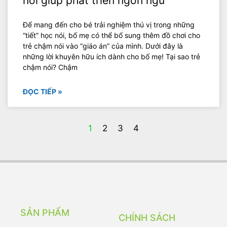
nói giúp phát triển ngôn ngữ
Để mang đến cho bé trải nghiệm thú vị trong những
“tiết” học nói, bố mẹ có thể bổ sung thêm đồ chơi cho
trẻ chậm nói vào “giáo án” của mình. Dưới đây là
những lời khuyên hữu ích dành cho bố mẹ! Tại sao trẻ
chậm nói? Chậm
ĐỌC TIẾP »
1
2
3
4
SẢN PHẨM
CHÍNH SÁCH