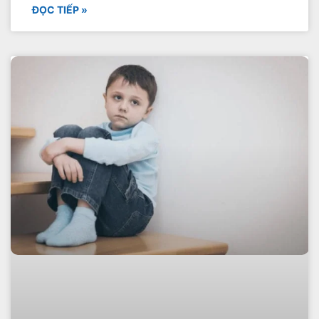
ĐỌC TIẾP »