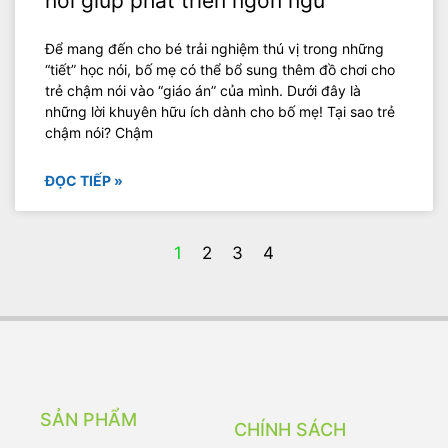
nói giúp phát triển ngôn ngữ
Để mang đến cho bé trải nghiệm thú vị trong những
“tiết” học nói, bố mẹ có thể bổ sung thêm đồ chơi cho
trẻ chậm nói vào “giáo án” của mình. Dưới đây là
những lời khuyên hữu ích dành cho bố mẹ! Tại sao trẻ
chậm nói? Chậm
ĐỌC TIẾP »
1
2
3
4
SẢN PHẨM
CHÍNH SÁCH