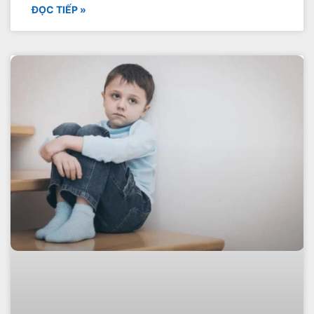
ĐỌC TIẾP »