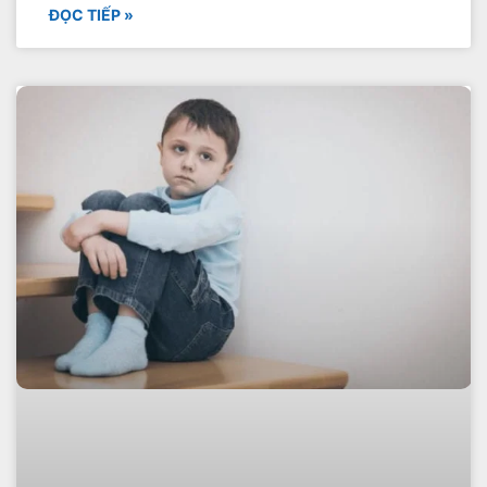
ĐỌC TIẾP »