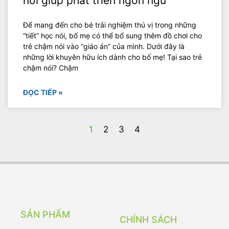
nói giúp phát triển ngôn ngữ
Để mang đến cho bé trải nghiệm thú vị trong những
“tiết” học nói, bố mẹ có thể bổ sung thêm đồ chơi cho
trẻ chậm nói vào “giáo án” của mình. Dưới đây là
những lời khuyên hữu ích dành cho bố mẹ! Tại sao trẻ
chậm nói? Chậm
ĐỌC TIẾP »
1
2
3
4
SẢN PHẨM
CHÍNH SÁCH