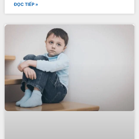
ĐỌC TIẾP »