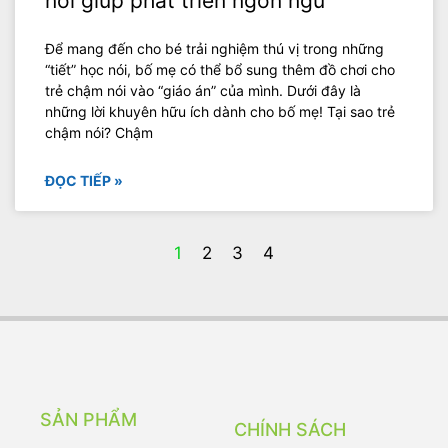
nói giúp phát triển ngôn ngữ
Để mang đến cho bé trải nghiệm thú vị trong những
“tiết” học nói, bố mẹ có thể bổ sung thêm đồ chơi cho
trẻ chậm nói vào “giáo án” của mình. Dưới đây là
những lời khuyên hữu ích dành cho bố mẹ! Tại sao trẻ
chậm nói? Chậm
ĐỌC TIẾP »
1
2
3
4
SẢN PHẨM
CHÍNH SÁCH