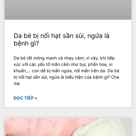
Da bé bị nổi hạt sần sùi, ngứa là
bệnh gì?
Da bé rất mỏng manh và nhạy cảm; vì vậy, khi tiếp
xúc với các yếu tố mẫn cảm như bụi, phấn hoa, vi
khuẩn,… con dễ bị mẩn ngứa, nổi mẩn trên da. Da bé
bị nổi hạt sần sùi, ngứa là biểu hiện của bệnh gì? Cha
mẹ
ĐỌC TIẾP »