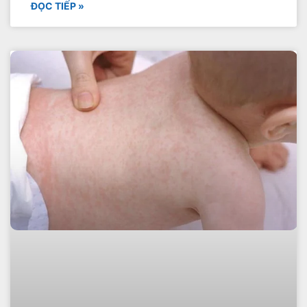
ĐỌC TIẾP »