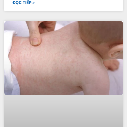
ĐỌC TIẾP »