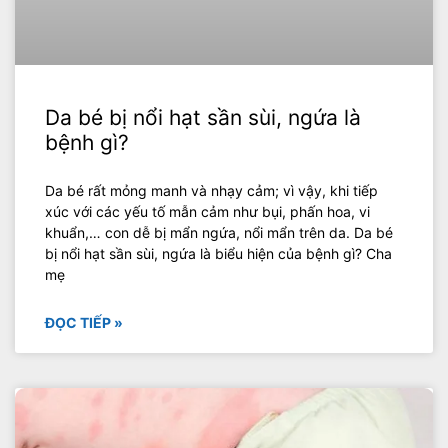
Da bé bị nổi hạt sần sùi, ngứa là
bệnh gì?
Da bé rất mỏng manh và nhạy cảm; vì vậy, khi tiếp
xúc với các yếu tố mẫn cảm như bụi, phấn hoa, vi
khuẩn,… con dễ bị mẩn ngứa, nổi mẩn trên da. Da bé
bị nổi hạt sần sùi, ngứa là biểu hiện của bệnh gì? Cha
mẹ
ĐỌC TIẾP »