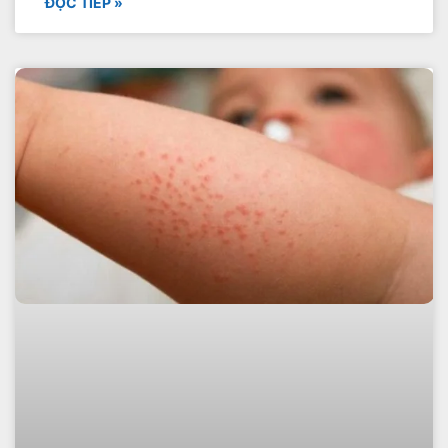
ĐỌC TIẾP »