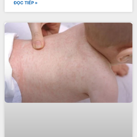
ĐỌC TIẾP »