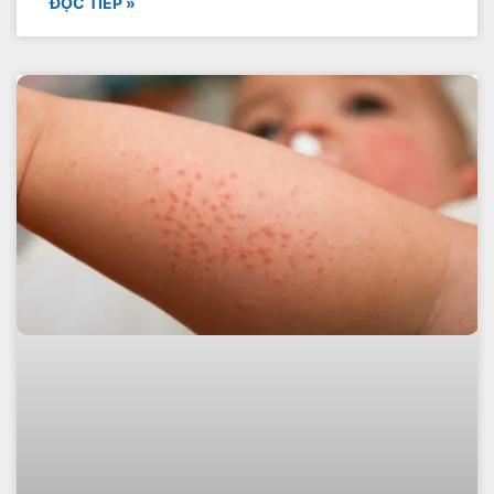
ĐỌC TIẾP »