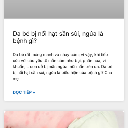
Da bé bị nổi hạt sần sùi, ngứa là
bệnh gì?
Da bé rất mỏng manh và nhạy cảm; vì vậy, khi tiếp
xúc với các yếu tố mẫn cảm như bụi, phấn hoa, vi
khuẩn,… con dễ bị mẩn ngứa, nổi mẩn trên da. Da bé
bị nổi hạt sần sùi, ngứa là biểu hiện của bệnh gì? Cha
mẹ
ĐỌC TIẾP »