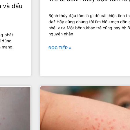
n và dấu
Bệnh thủy đậu tắm lá gì để cải thiện tình 
da? Hãy cùng chúng tôi tìm hiểu mẹo dân g
nhé! >>> Một bệnh khác trẻ cũng hay bị: Bệ
nguyên nhân
ng phát
ị đúng
h mạng.
ĐỌC TIẾP »