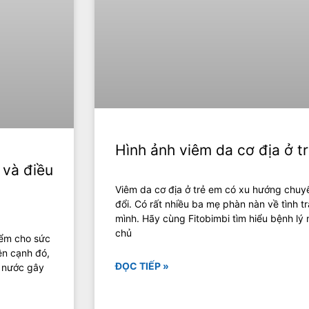
Hình ảnh viêm da cơ địa ở t
 và điều
Viêm da cơ địa ở trẻ em có xu hướng chuyển
đổi. Có rất nhiều ba mẹ phàn nàn về tình t
mình. Hãy cùng Fitobimbi tìm hiểu bệnh lý 
chủ
iểm cho sức
ên cạnh đó,
ĐỌC TIẾP »
ẻ nước gây