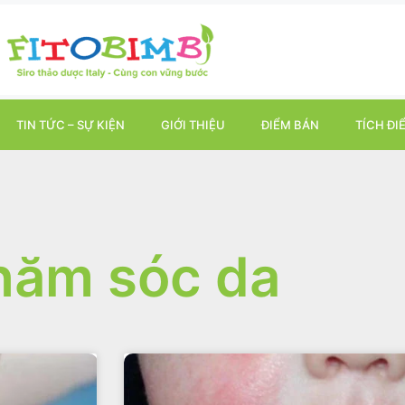
TIN TỨC – SỰ KIỆN
GIỚI THIỆU
ĐIỂM BÁN
TÍCH ĐI
hăm sóc da