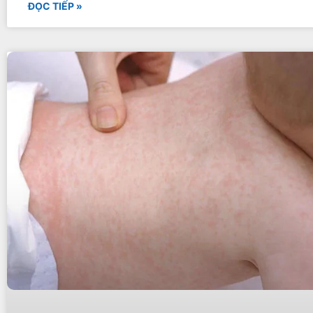
ĐỌC TIẾP »