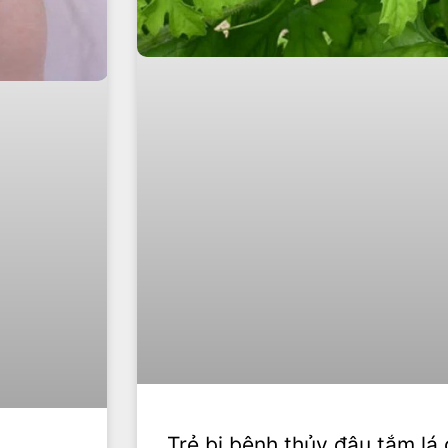
Trẻ bị bệnh thủy đậu tắm lá 