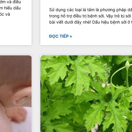
sớm và điều
ìm hiểu dấu
Sử dụng các loại lá tắm là phương pháp d
sóc và
trong hỗ trợ điều trị bệnh sởi. Vậy trẻ bị sở
bài viết dưới đây nhé! Dấu hiệu bệnh sởi ở t
ĐỌC TIẾP »