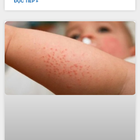
ĐỌC TIẾP »