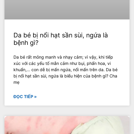
Da bé bị nổi hạt sần sùi, ngứa là
bệnh gì?
Da bé rất mỏng manh và nhạy cảm; vì vậy, khi tiếp
xúc với các yếu tố mẫn cảm như bụi, phấn hoa, vi
khuẩn,… con dễ bị mẩn ngứa, nổi mẩn trên da. Da bé
bị nổi hạt sần sùi, ngứa là biểu hiện của bệnh gì? Cha
mẹ
ĐỌC TIẾP »