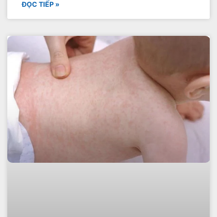
ĐỌC TIẾP »