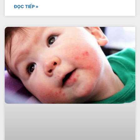
ĐỌC TIẾP »