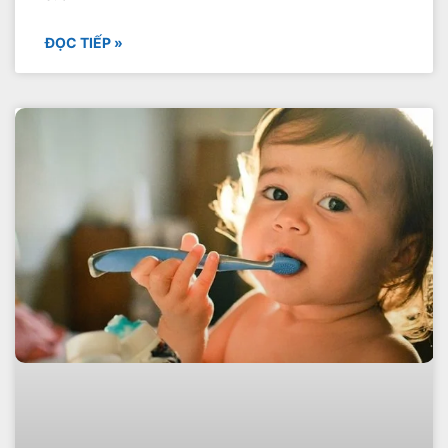
ĐỌC TIẾP »