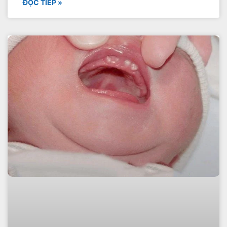
ĐỌC TIẾP »