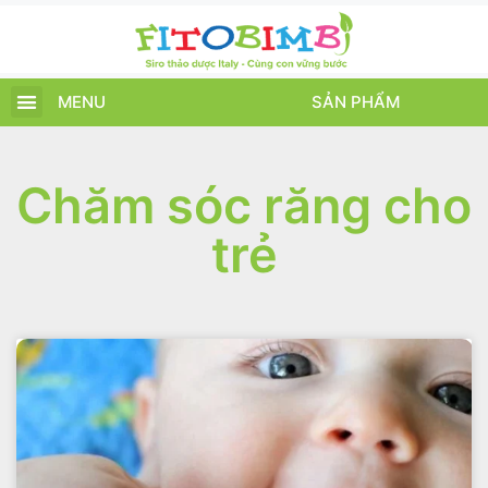
MENU
SẢN PHẨM
TRANG CHỦ
SẢN PHẨM
CHĂM SÓC TRẺ
TIN TỨC – SỰ KIỆN
GIỚI THIỆU
ĐIỂM BÁN
TÍCH ĐIỂM
Chăm sóc răng cho
trẻ