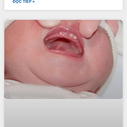
ĐỌC TIẾP »