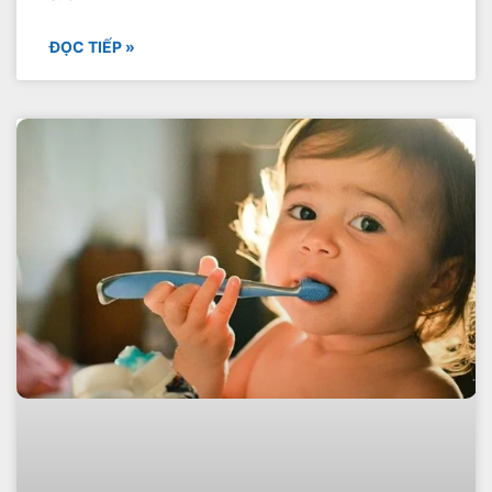
ĐỌC TIẾP »