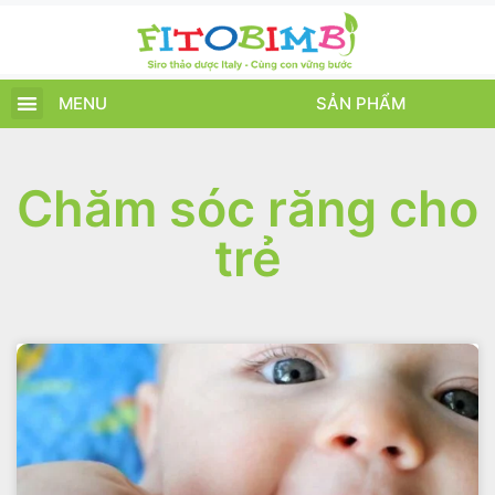
MENU
SẢN PHẨM
TRANG CHỦ
SẢN PHẨM
CHĂM SÓC TRẺ
TIN TỨC – SỰ KIỆN
GIỚI THIỆU
ĐIỂM BÁN
TÍCH ĐIỂM
Chăm sóc răng cho
trẻ