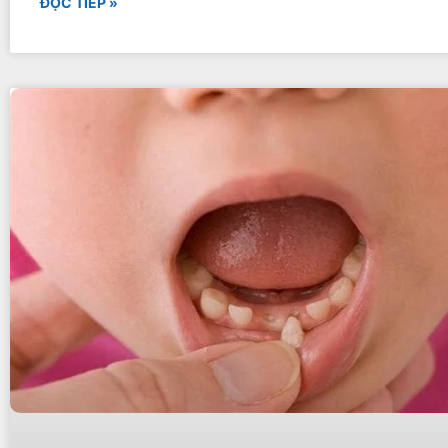
ĐỌC TIẾP »