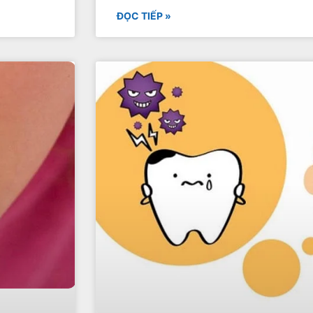
ĐỌC TIẾP »