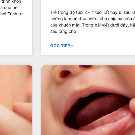
 trình khôn
ữa cho bé
Trẻ trong độ tuổi 2 – 4 tuổi rất hay bị sâu
hé! Trình tự
những làm bé đau nhức, khó chịu mà còn 
của khuôn mặt. Trong bài viết dưới đây, h
sâu răng cho
ĐỌC TIẾP »