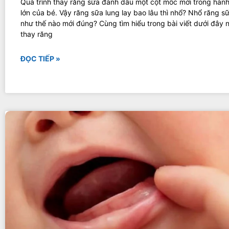
Quá trình thay răng sữa đánh dấu một cột mốc mới trong hành
lớn của bé. Vậy răng sữa lung lay bao lâu thì nhổ? Nhổ răng s
như thế nào mới đúng? Cùng tìm hiểu trong bài viết dưới đây n
thay răng
ĐỌC TIẾP »