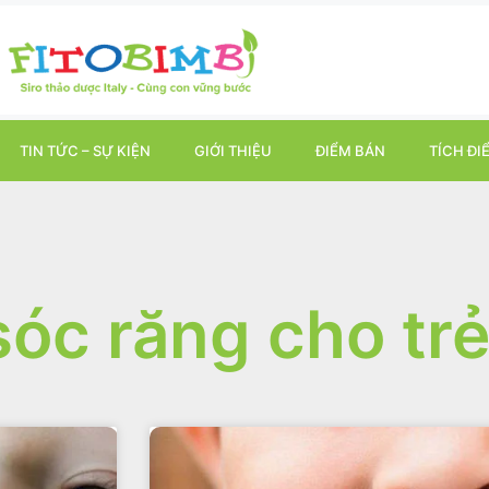
TIN TỨC – SỰ KIỆN
GIỚI THIỆU
ĐIỂM BÁN
TÍCH ĐI
óc răng cho tr