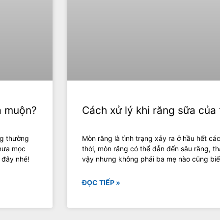
là muộn?
Cách xử lý khi răng sữa của 
ng thường
Mòn răng là tình trạng xảy ra ở hầu hết cá
chưa mọc
thời, mòn răng có thể dẫn đến sâu răng, th
 đây nhé!
vậy nhưng không phải ba mẹ nào cũng biết
ĐỌC TIẾP »