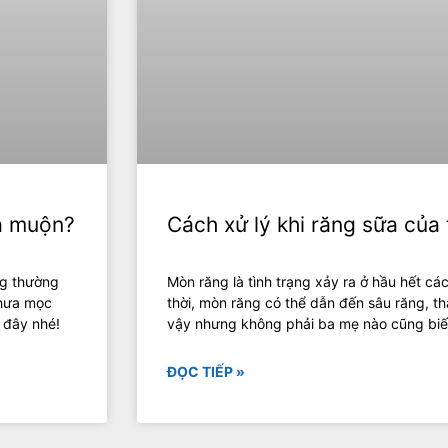
là muộn?
Cách xử lý khi răng sữa của 
ng thường
Mòn răng là tình trạng xảy ra ở hầu hết cá
chưa mọc
thời, mòn răng có thể dẫn đến sâu răng, th
 đây nhé!
vậy nhưng không phải ba mẹ nào cũng biết
ĐỌC TIẾP »