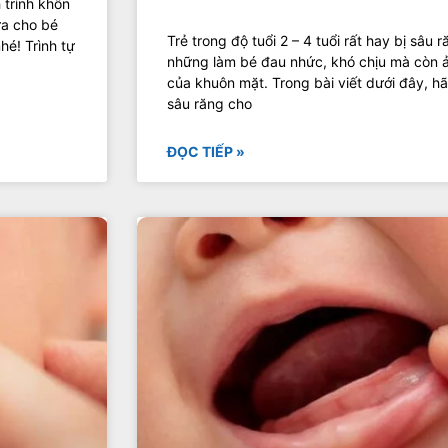
 trình khôn
ữa cho bé
Trẻ trong độ tuổi 2 – 4 tuổi rất hay bị sâu
hé! Trình tự
những làm bé đau nhức, khó chịu mà còn 
của khuôn mặt. Trong bài viết dưới đây, h
sâu răng cho
ĐỌC TIẾP »