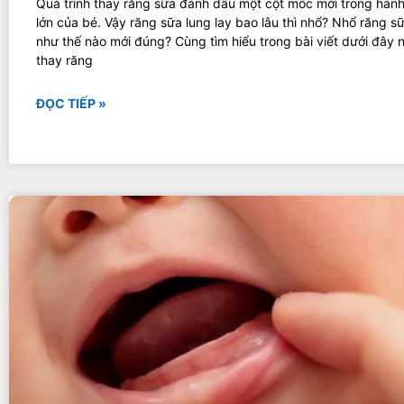
Quá trình thay răng sữa đánh dấu một cột mốc mới trong hành
lớn của bé. Vậy răng sữa lung lay bao lâu thì nhổ? Nhổ răng s
như thế nào mới đúng? Cùng tìm hiểu trong bài viết dưới đây n
thay răng
ĐỌC TIẾP »