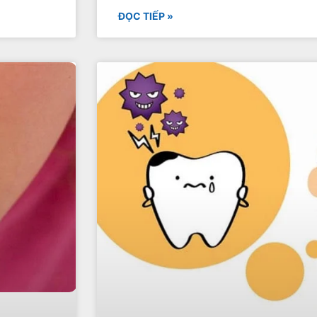
ĐỌC TIẾP »