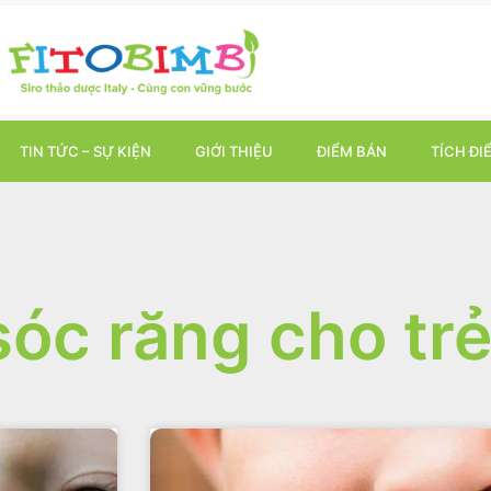
TIN TỨC – SỰ KIỆN
GIỚI THIỆU
ĐIỂM BÁN
TÍCH ĐI
óc răng cho tr