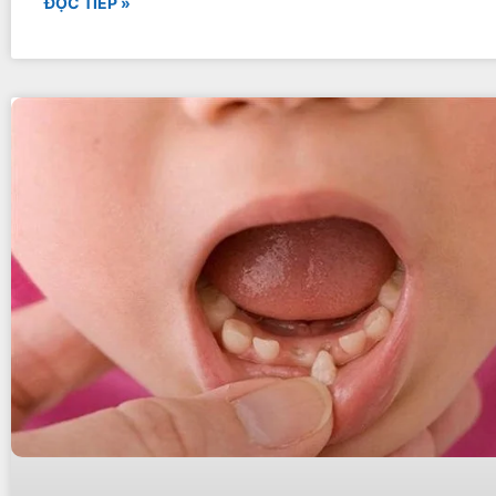
ĐỌC TIẾP »