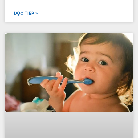
ĐỌC TIẾP »