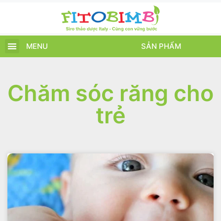
MENU
SẢN PHẨM
TRANG CHỦ
SẢN PHẨM
CHĂM SÓC TRẺ
TIN TỨC – SỰ KIỆN
GIỚI THIỆU
ĐIỂM BÁN
TÍCH ĐIỂM
Chăm sóc răng cho
trẻ