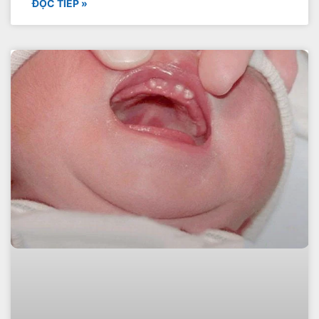
ĐỌC TIẾP »