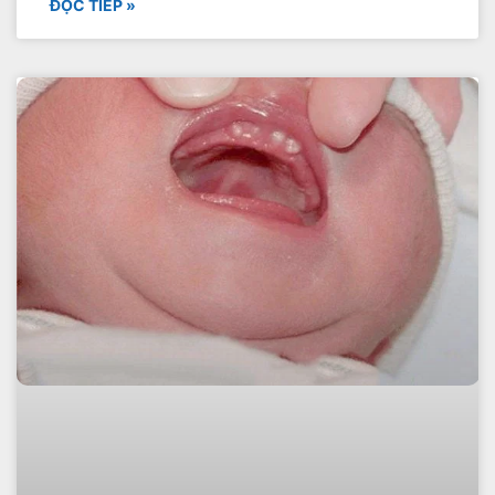
ĐỌC TIẾP »