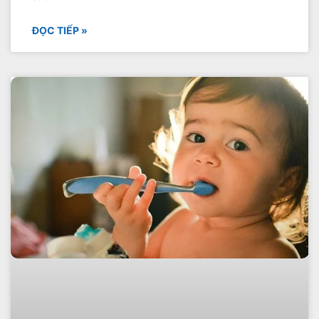
ĐỌC TIẾP »