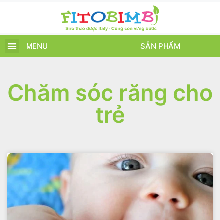
MENU
SẢN PHẨM
TRANG CHỦ
SẢN PHẨM
CHĂM SÓC TRẺ
TIN TỨC – SỰ KIỆN
GIỚI THIỆU
ĐIỂM BÁN
TÍCH ĐIỂM
Chăm sóc răng cho
trẻ