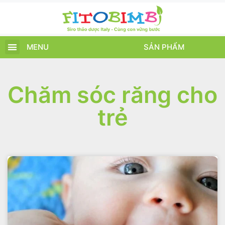
MENU
SẢN PHẨM
TRANG CHỦ
SẢN PHẨM
CHĂM SÓC TRẺ
TIN TỨC – SỰ KIỆN
GIỚI THIỆU
ĐIỂM BÁN
TÍCH ĐIỂM
Chăm sóc răng cho
trẻ