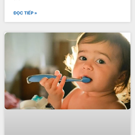
ĐỌC TIẾP »