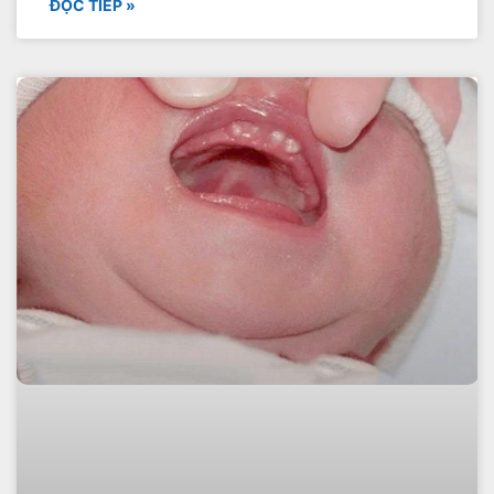
ĐỌC TIẾP »