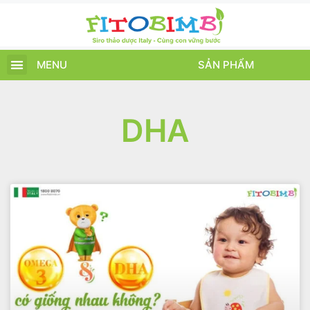
MENU
SẢN PHẨM
TRANG CHỦ
SẢN PHẨM
CHĂM SÓC TRẺ
TIN TỨC – SỰ KIỆN
GIỚI THIỆU
ĐIỂM BÁN
TÍCH ĐIỂM
DHA