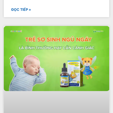
ĐỌC TIẾP »