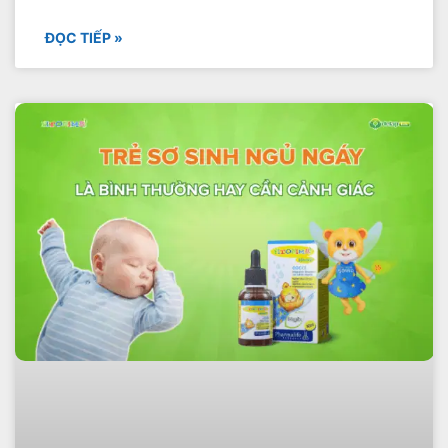
ĐỌC TIẾP »