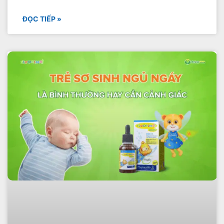
ĐỌC TIẾP »