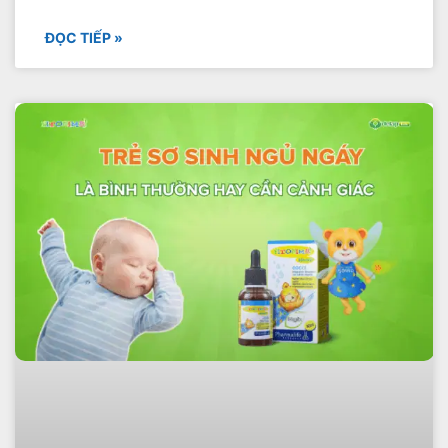
ĐỌC TIẾP »