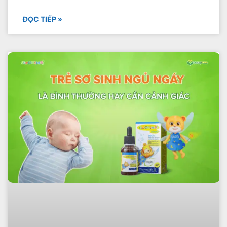
ĐỌC TIẾP »