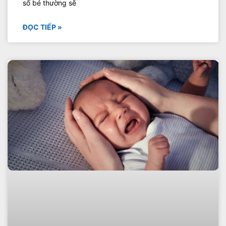
số bé thường sẽ
ĐỌC TIẾP »