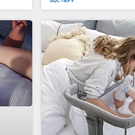
ĐỌC TIẾP »