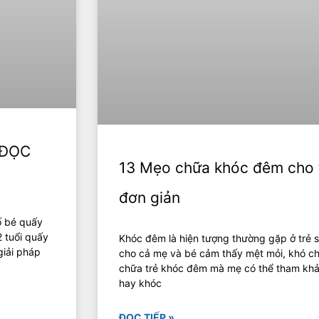
! ĐỌC
13 Mẹo chữa khóc đêm cho t
đơn giản
ố bé quấy
 tuổi quấy
Khóc đêm là hiện tượng thường gặp ở trẻ sơ
giải pháp
cho cả mẹ và bé cảm thấy mệt mỏi, khó ch
chữa trẻ khóc đêm mà mẹ có thể tham khảo
hay khóc
ĐỌC TIẾP »